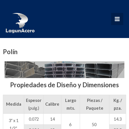
Ir
al
contenido
MAI
MEN
Polín
Propiedades de Diseño y Dimensiones
Espesor
Largo
Piezas /
Kg. /
Medida
Calibre
(pulg.)
mts.
Paquete
pza.
0.072
14
14.3
3″ x 1
6
50
1/2″