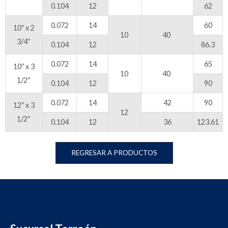
0.104
12
62
0.072
14
60
10″ x 2
10
40
3/4″
0.104
12
86.3
0.072
14
65
10″ x 3
10
40
1/2″
0.104
12
90
0.072
14
42
90
12″ x 3
12
1/2″
0.104
12
36
123.61
REGRESAR A PRODUCTOS